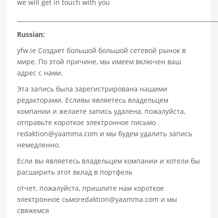
we will get in touch with you
____________________________________________________________________
Russian:
yfw.ie Создает большой большой сетевой рынок в
мире. По этой причине, мы имеем включен ваш
адрес с нами.
Эта запись была зарегистрирована нашими
редакторами. Есливы являетесь владельцем
компании и желаете запись удалена, пожалуйста,
отправьте короткое электронное письмо
redaktion@yaamma.com и мы будем удалить запись
немедленно.
Если вы являетесь владельцем компании и хотели бы
расширить этот вклад в портфель
отчет, пожалуйста, пришлите нам короткое
электронное сьмоredaktion@yaamma.com и мы
свяжемся