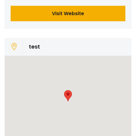
Visit Website
test