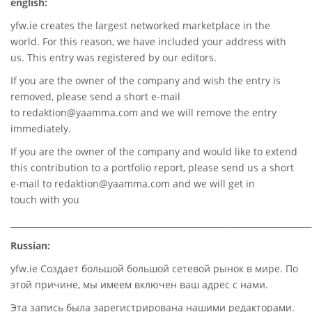
english:
yfw.ie
creates the largest networked marketplace in the
world. For this reason, we have included your address with
us. This entry was registered by our editors.
If you are the owner of the company and wish the entry is
removed, please send a short e-mail
to
redaktion@yaamma.com
and we will remove the entry
immediately.
If you are the owner of the company and would like to extend
this contribution to a portfolio report, please send us a short
e-mail to
redaktion@yaamma.com
and we will get in
touch with you
________________________________________________________________________
Russian:
yfw.ie Создает большой большой сетевой рынок в мире. По
этой причине, мы имеем включен ваш адрес с нами.
Эта запись была зарегистрирована нашими редакторами.