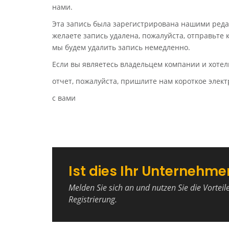
нами.
Эта запись была зарегистрирована нашими реда
желаете запись удалена, пожалуйста, отправьте
мы будем удалить запись немедленно.
Если вы являетесь владельцем компании и хотел
отчет, пожалуйста, пришлите нам короткое эле
с вами
Ist dies Ihr Unternehme
Melden Sie sich an und nutzen Sie die Vorteil
Registrierung.