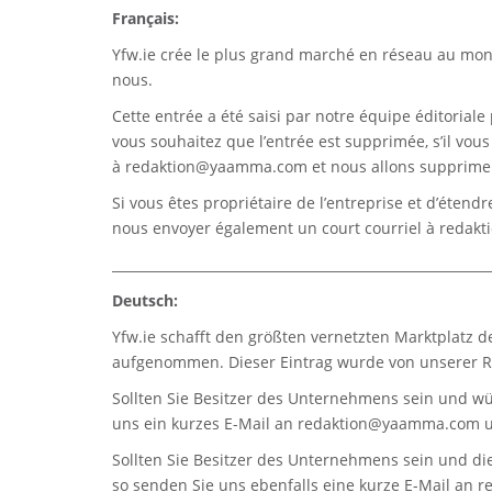
Français:
Yfw.ie
crée le plus grand marché en réseau au monde
nous.
Cette entrée a été saisi par notre équipe éditoriale 
vous souhaitez que l’entrée est supprimée, s’il vou
à
redaktion@yaamma.com
et nous allons supprimer
Si vous êtes propriétaire de l’entreprise et d’étend
nous envoyer également un court courriel à
redak
_________________________________________________________
Deutsch:
Yfw.ie
schafft den größten vernetzten Marktplatz d
aufgenommen. Dieser Eintrag wurde von unserer Re
Sollten Sie Besitzer des Unternehmens sein und wü
uns ein kurzes E-Mail an
redaktion@yaamma.com
u
Sollten Sie Besitzer des Unternehmens sein und die
so senden Sie uns ebenfalls eine kurze E-Mail an
r