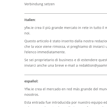
Verbindung setzen
_________________________________________________________
Italien
:
yfw.ie
crea il più grande mercato in rete in tutto il
noi.
Questo articolo è stato inserito dalla nostra redazion
che la voce viene rimossa, vi preghiamo di inviarci
l’elenco immediatamente.
Se sei proprietario di business e di estendere quest
inviarci anche una breve e-mail a
redaktion@yaam
_________________________________________________________
español:
Yfw.ie
crea el mercado en red más grande del mundo
nosotros.
Esta entrada fue introducida por nuestro equipo edi