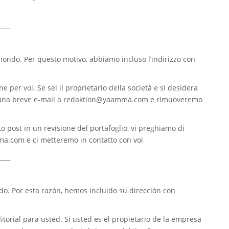
____
 mondo. Per questo motivo, abbiamo incluso l’indirizzo con
e per voi. Se sei il proprietario della società e si desidera
 una breve e-mail a
redaktion@yaamma.com
e rimuoveremo
o post in un revisione del portafoglio, vi preghiamo di
ma.com
e ci metteremo in contatto con voi
____
. Por esta razón, hemos incluido su dirección con
torial para usted. Si usted es el propietario de la empresa