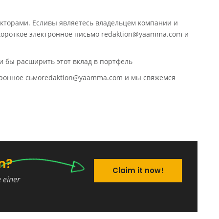
кторами. Есливы являетесь владельцем компании и
 короткое электронное письмо redaktion@yaamma.com и
и бы расширить этот вклад в портфель
ктронное сьмоredaktion@yaamma.com и мы свяжемся
n?
Claim it now!
e einer