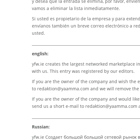
y desea que la entrada se elimina, por favor, envíe
vamos a eliminar la lista inmediatamente.
Si usted es propietario de la empresa y para extend
envíanos también un breve correo electrónico a
re
usted.
_________________________________________________________
english:
yfw.ie
creates the largest networked marketplace in
with us. This entry was registered by our editors.
If you are the owner of the company and wish the e
to
redaktion@yaamma.com
and we will remove the 
If you are the owner of the company and would like t
send us a short e-mail to
redaktion@yaamma.com
a
_________________________________________________________
Russian:
yfw.ie Создает большой большой сетевой рынок 