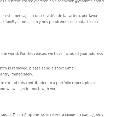
nos un breve correo electrónico a
redaktion@yaamma.com
y
er este mensaje en una revisión de la cartera, por favor
daktion@yaamma.com
y nos pondremos en contacto con
_______________
 the world. For this reason, we have included your address
ntry is removed, please send a short e-mail
entry immediately.
o extend this contribution to a portfolio report, please
nd we will get in touch with you
_______________
в мире. По этой причине, мы имеем включен ваш адрес с