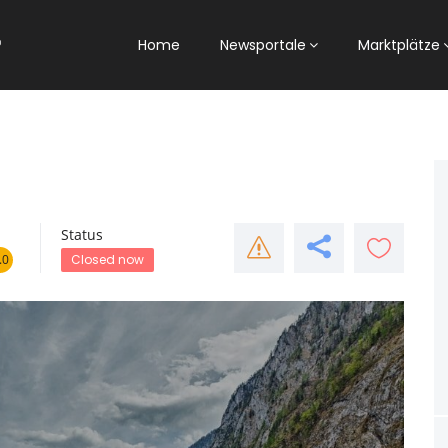
Home
Newsportale
Marktplätze
Status
.0
Closed now