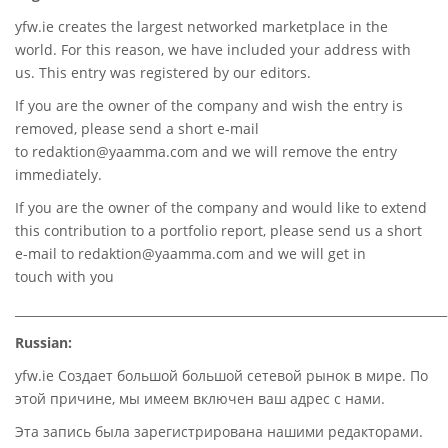
yfw.ie
creates the largest networked marketplace in the
world. For this reason, we have included your address with
us. This entry was registered by our editors.
If you are the owner of the company and wish the entry is
removed, please send a short e-mail
to
redaktion@yaamma.com
and we will remove the entry
immediately.
If you are the owner of the company and would like to extend
this contribution to a portfolio report, please send us a short
e-mail to
redaktion@yaamma.com
and we will get in
touch with you
________________________________________________________________________
Russian:
yfw.ie Создает большой большой сетевой рынок в мире. По
этой причине, мы имеем включен ваш адрес с нами.
Эта запись была зарегистрирована нашими редакторами.