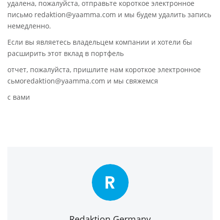
удалена, пожалуйста, отправьте короткое электронное
письмо redaktion@yaamma.com и мы будем удалить запись
немедленно.
Если вы являетесь владельцем компании и хотели бы
расширить этот вклад в портфель
отчет, пожалуйста, пришлите нам короткое электронное
сьмоredaktion@yaamma.com и мы свяжемся
с вами
R
Redaktion Germany