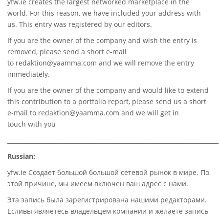
yfw.ie
creates the largest networked marketplace in the
world. For this reason, we have included your address with
us. This entry was registered by our editors.
If you are the owner of the company and wish the entry is
removed, please send a short e-mail
to
redaktion@yaamma.com
and we will remove the entry
immediately.
If you are the owner of the company and would like to extend
this contribution to a portfolio report, please send us a short
e-mail to
redaktion@yaamma.com
and we will get in
touch with you
________________________________________________________________________
Russian:
yfw.ie Создает большой большой сетевой рынок в мире. По
этой причине, мы имеем включен ваш адрес с нами.
Эта запись была зарегистрирована нашими редакторами.
Есливы являетесь владельцем компании и желаете запись