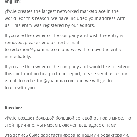
english:
yfw.ie
creates the largest networked marketplace in the
world. For this reason, we have included your address with
us. This entry was registered by our editors.
If you are the owner of the company and wish the entry is
removed, please send a short e-mail
to
redaktion@yaamma.com
and we will remove the entry
immediately.
If you are the owner of the company and would like to extend
this contribution to a portfolio report, please send us a short
e-mail to
redaktion@yaamma.com
and we will get in
touch with you
________________________________________________________________________
Russian:
yfw.ie Создает большой большой сетевой рынок в мире. По
этой причине, мы имеем включен ваш адрес с нами.
Эта запись была зарегистрирована нашими редакторами.