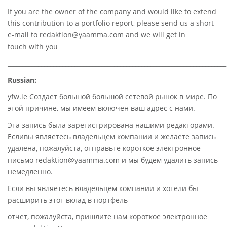
If you are the owner of the company and would like to extend
this contribution to a portfolio report, please send us a short
e-mail to
redaktion@yaamma.com
and we will get in
touch with you
________________________________________________________________________
Russian:
yfw.ie Создает большой большой сетевой рынок в мире. По
этой причине, мы имеем включен ваш адрес с нами.
Эта запись была зарегистрирована нашими редакторами.
Есливы являетесь владельцем компании и желаете запись
удалена, пожалуйста, отправьте короткое электронное
письмо redaktion@yaamma.com и мы будем удалить запись
немедленно.
Если вы являетесь владельцем компании и хотели бы
расширить этот вклад в портфель
отчет, пожалуйста, пришлите нам короткое электронное