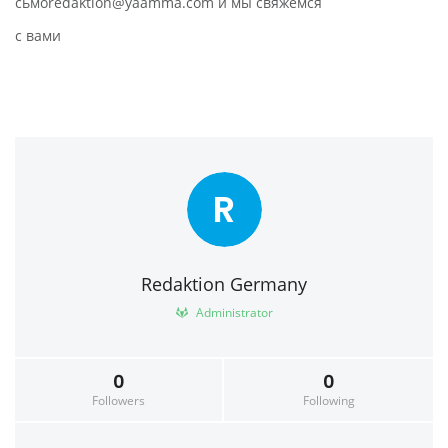
сьмоredaktion@yaamma.com и мы свяжемся
с вами
R
Redaktion Germany
Administrator
0
0
Followers
Following