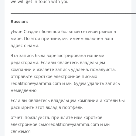
we will get in touch with you
____________________________________________________________________
Russian:
yfw.ie Создает большой большой сетевой рынок в
мире. По этой причине, мы имеем включен ваш
адрес с нами.
Эта запись была зарегистрирована нашими
редакторами. Есливы являетесь владельцем
компании и желаете запись удалена, пожалуйста,
отправьте короткое электронное письмо
redaktion@yaamma.com и мы будем удалить запись
немедленно.
Если вы являетесь владельцем компании и хотели бы
расширить этот вклад в портфель
отчет, пожалуйста, пришлите нам короткое
электронное сьмоredaktion@yaamma.com и мы
свяжемся