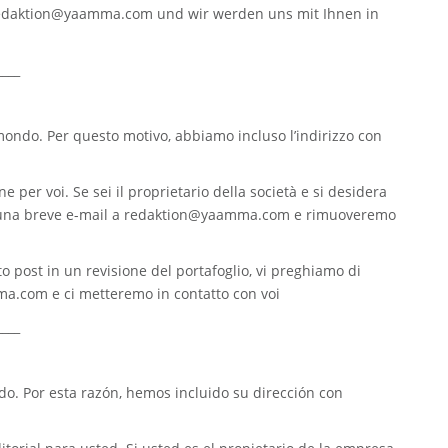
edaktion@yaamma.com
und wir werden uns mit Ihnen in
____
 mondo. Per questo motivo, abbiamo incluso l’indirizzo con
e per voi. Se sei il proprietario della società e si desidera
 una breve e-mail a
redaktion@yaamma.com
e rimuoveremo
o post in un revisione del portafoglio, vi preghiamo di
ma.com
e ci metteremo in contatto con voi
____
. Por esta razón, hemos incluido su dirección con