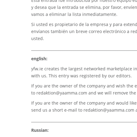
Esta entrada fue introducida por nuestro equipo edi
y desea que la entrada se elimina, por favor, envíe
vamos a eliminar la lista inmediatamente.
Si usted es propietario de la empresa y para extend
envíanos también un breve correo electrónico a
re
usted.
_________________________________________________________
english:
yfw.ie
creates the largest networked marketplace in
with us. This entry was registered by our editors.
If you are the owner of the company and wish the e
to
redaktion@yaamma.com
and we will remove the 
If you are the owner of the company and would like t
send us a short e-mail to
redaktion@yaamma.com
a
_________________________________________________________
Russian: