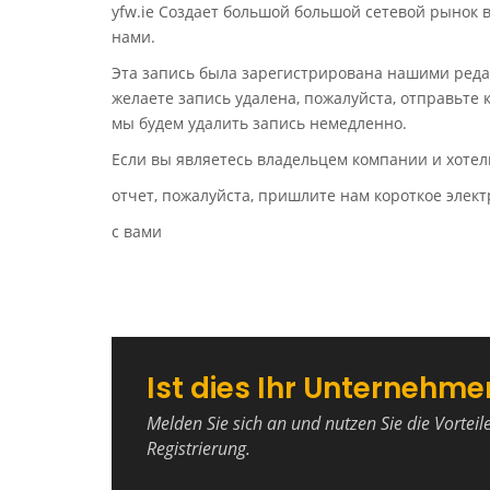
yfw.ie Создает большой большой сетевой рынок 
нами.
Эта запись была зарегистрирована нашими реда
желаете запись удалена, пожалуйста, отправьте
мы будем удалить запись немедленно.
Если вы являетесь владельцем компании и хотел
отчет, пожалуйста, пришлите нам короткое эле
с вами
Ist dies Ihr Unternehme
Melden Sie sich an und nutzen Sie die Vorteil
Registrierung.