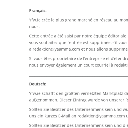
Français:
Yfw.ie
crée le plus grand marché en réseau au monde
nous.
Cette entrée a été saisi par notre équipe éditoriale 
vous souhaitez que l’entrée est supprimée, s’il vou
à
redaktion@yaamma.com
et nous allons supprimer
Si vous êtes propriétaire de l’entreprise et d’étend
nous envoyer également un court courriel à
redak
_________________________________________________________
Deutsch:
Yfw.ie
schafft den größten vernetzten Marktplatz d
aufgenommen. Dieser Eintrag wurde von unserer Re
Sollten Sie Besitzer des Unternehmens sein und wü
uns ein kurzes E-Mail an
redaktion@yaamma.com
u
Sollten Sie Besitzer des Unternehmens sein und die