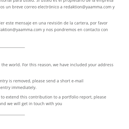
torial para usted. Si usted es el propietario de la empresa
nos un breve correo electrónico a
redaktion@yaamma.com
y
er este mensaje en una revisión de la cartera, por favor
daktion@yaamma.com
y nos pondremos en contacto con
_______________
 the world. For this reason, we have included your address
ntry is removed, please send a short e-mail
entry immediately.
o extend this contribution to a portfolio report, please
nd we will get in touch with you
_______________