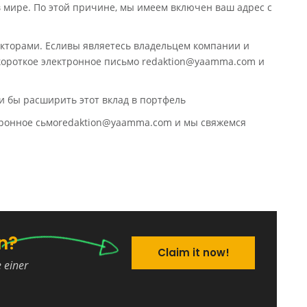
в мире. По этой причине, мы имеем включен ваш адрес с
кторами. Есливы являетесь владельцем компании и
 короткое электронное письмо redaktion@yaamma.com и
и бы расширить этот вклад в портфель
ктронное сьмоredaktion@yaamma.com и мы свяжемся
n?
Claim it now!
e einer