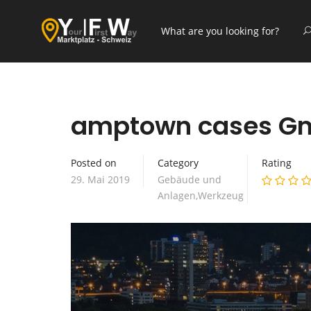
amptown cases G
Posted on
Category
Rating
29. Mai 2019
Gebäude und
Anlagen,Werkzeug