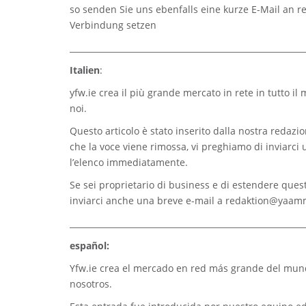
so senden Sie uns ebenfalls eine kurze E-Mail an
r
Verbindung setzen
_________________________________________________________
Italien
:
yfw.ie
crea il più grande mercato in rete in tutto il
noi.
Questo articolo è stato inserito dalla nostra redazion
che la voce viene rimossa, vi preghiamo di inviarci
l’elenco immediatamente.
Se sei proprietario di business e di estendere quest
inviarci anche una breve e-mail a
redaktion@yaam
_________________________________________________________
español:
Yfw.ie
crea el mercado en red más grande del mundo
nosotros.