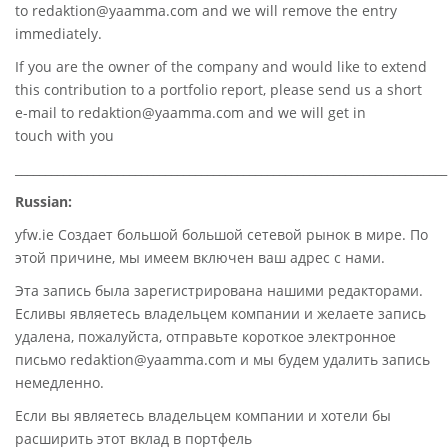
to
redaktion@yaamma.com
and we will remove the entry
immediately.
If you are the owner of the company and would like to extend
this contribution to a portfolio report, please send us a short
e-mail to
redaktion@yaamma.com
and we will get in
touch with you
________________________________________________________________________
Russian:
yfw.ie Создает большой большой сетевой рынок в мире. По
этой причине, мы имеем включен ваш адрес с нами.
Эта запись была зарегистрирована нашими редакторами.
Есливы являетесь владельцем компании и желаете запись
удалена, пожалуйста, отправьте короткое электронное
письмо redaktion@yaamma.com и мы будем удалить запись
немедленно.
Если вы являетесь владельцем компании и хотели бы
расширить этот вклад в портфель