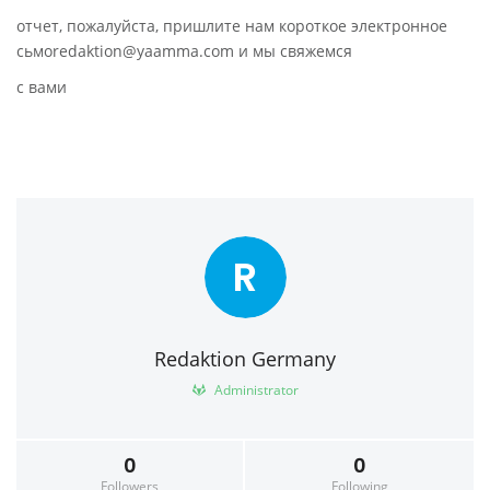
отчет, пожалуйста, пришлите нам короткое электронное
сьмоredaktion@yaamma.com и мы свяжемся
с вами
R
Redaktion Germany
Administrator
0
0
Followers
Following