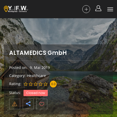
ALTAMEDICS GmbH
Posted on
9. Mai 2019
Category
Healthcare
Rating
0.0
Status
Closed now