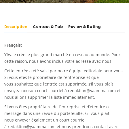
Description
Contact & Tab
Review & Rating
Français:
Yfw.ie
crée le plus grand marché en réseau au monde. Pour
cette raison, nous avons inclus votre adresse avec nous.
Cette entrée a été saisi par notre équipe éditoriale pour vous.
Si vous êtes le propriétaire de l’entreprise et que
vous souhaitez que l’entrée est supprimée, s’il vous plaît
envoyez-nousun court courriel à
redaktion@yaamma.com
et
nous allons supprimer la liste immédiatement.
Si vous êtes propriétaire de l’entreprise et d’étendre ce
message dans une revue du portefeuille, s’il vous plaît
nous envoyer également un court courriel
à
redaktion@yaamma.com
et nous prendrons contact avec