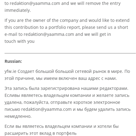
to
redaktion@yaamma.com
and we will remove the entry
immediately.
If you are the owner of the company and would like to extend
this contribution to a portfolio report, please send us a short
e-mail to
redaktion@yaamma.com
and we will get in
touch with you
________________________________________________________________________
Russian:
yfw.ie Создает большой большой сетевой рынок в мире. По
этой причине, мы имеем включен ваш адрес с нами.
Эта запись была зарегистрирована нашими редакторами.
Есливы являетесь владельцем компании и желаете запись
удалена, пожалуйста, отправьте короткое электронное
письмо redaktion@yaamma.com и мы будем удалить запись
немедленно.
Если вы являетесь владельцем компании и хотели бы
расширить этот вклад в портфель