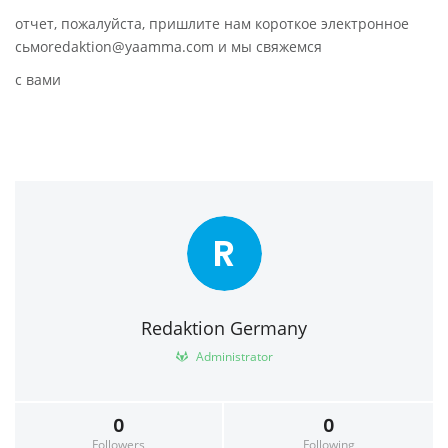
отчет, пожалуйста, пришлите нам короткое электронное
сьмоredaktion@yaamma.com и мы свяжемся
с вами
R
Redaktion Germany
Administrator
0
0
Followers
Following