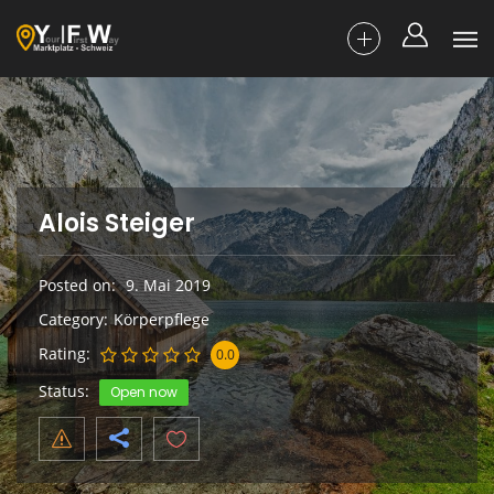
Alois Steiger
Posted on
9. Mai 2019
Category
Körperpflege
Rating
0.0
Status
Open now