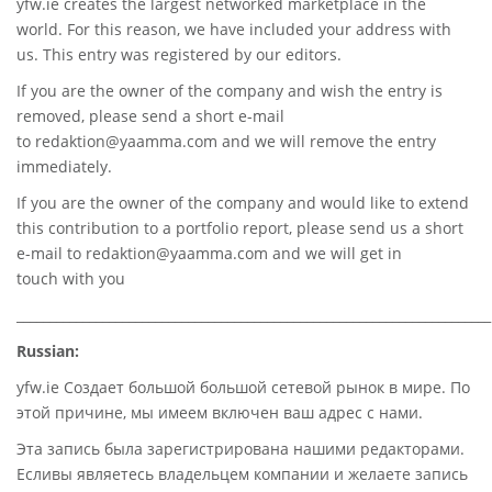
yfw.ie
creates the largest networked marketplace in the
world. For this reason, we have included your address with
us. This entry was registered by our editors.
If you are the owner of the company and wish the entry is
removed, please send a short e-mail
to
redaktion@yaamma.com
and we will remove the entry
immediately.
If you are the owner of the company and would like to extend
this contribution to a portfolio report, please send us a short
e-mail to
redaktion@yaamma.com
and we will get in
touch with you
________________________________________________________________________
Russian:
yfw.ie Создает большой большой сетевой рынок в мире. По
этой причине, мы имеем включен ваш адрес с нами.
Эта запись была зарегистрирована нашими редакторами.
Есливы являетесь владельцем компании и желаете запись