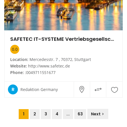
SAFETEC IT-SYSTEME Vertriebsgesellschaft mbH
0.0
Location:
Mercedesstr. 7 , 70372, Stuttgart
Website:
http://www.safetec.de
Phone:
:0049711551677
R
Redaktion Germany
1
2
3
4
...
63
Next