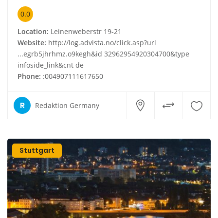
0.0
Location:
Leinenweberstr 19-21
Website:
http://log.advista.no/click.asp?url
...egrb5jhrhmz.o9kegh&id 32962954920304700&type
infoside_link&cnt de
Phone:
:004907111617650
R
Redaktion Germany
Stuttgart