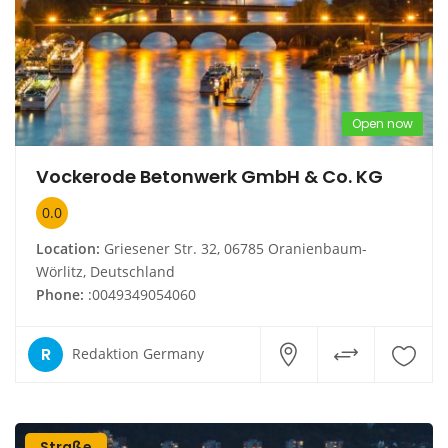
Open now
Vockerode Betonwerk GmbH & Co. KG
0.0
Location:
Griesener Str. 32, 06785 Oranienbaum-
Wörlitz, Deutschland
Phone:
:0049349054060
R
Redaktion Germany
Straße