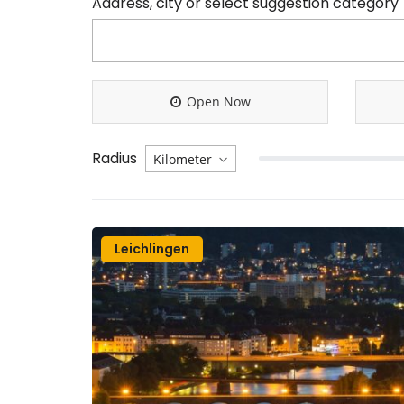
Address, city or select suggestion category
Open Now
Radius
Leichlingen