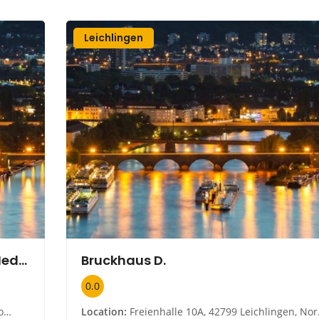
Leichlingen
Latteyer Audioservice, Licht- und Medientechnik GmbH
Bruckhaus D.
0.0
en
Location:
Freienhalle 10A, 42799 Leichlingen, Nordrhein-Westfalen