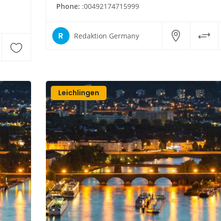
Phone:
:00492174715999
R
Redaktion Germany
Leichlingen