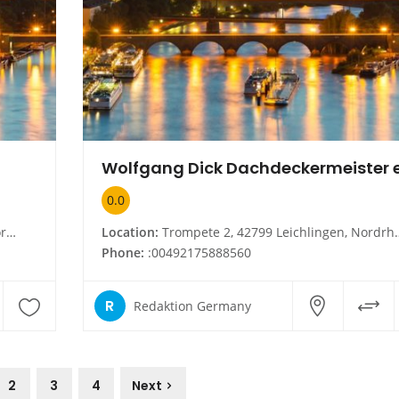
Wolfgang Dick Dachdeckermeister e
0.0
en
Location:
Trompete 2, 42799 Leichlingen, Nordrhein-Westfalen
Phone:
:00492175888560
R
Redaktion Germany
2
3
4
Next