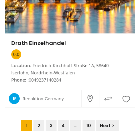
Drath Einzelhandel
0.0
Location:
Friedrich-Kirchhoff-Straße 1A, 58640
Iserlohn, Nordrhein-Westfalen
Phone:
:0049237140284
R
Redaktion Germany
1
2
3
4
...
10
Next