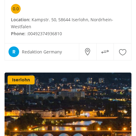
0.0
Location:
Kampstr. 50, 58644 Iserlohn, Nordrhein-
Westfalen
Phone:
:00492374936810
R
Redaktion Germany
Iserlohn