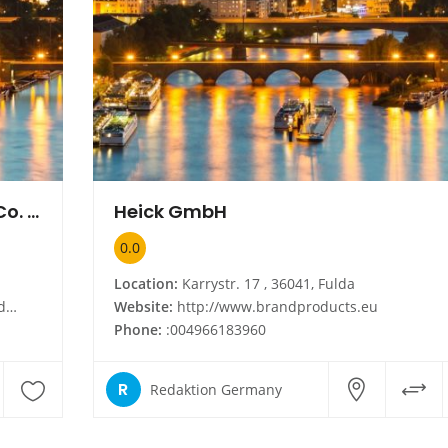
Erdmann Konstruktionen GmbH & Co. KG
Heick GmbH
0.0
Location:
Karrystr. 17 , 36041, Fulda
de
Website:
http://www.brandproducts.eu
Phone:
:004966183960
R
Redaktion Germany