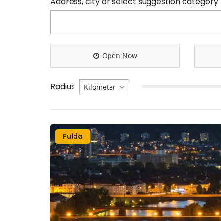
Address, city or select suggestion category
Open Now
Radius
Fulda