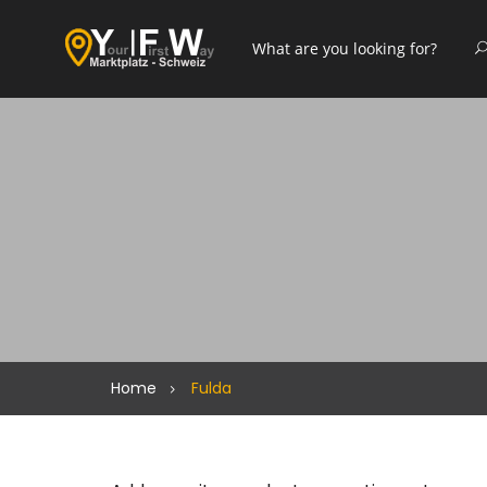
Home
Fulda