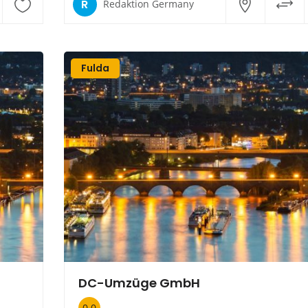
R
Redaktion Germany
Fulda
DC-Umzüge GmbH
0.0