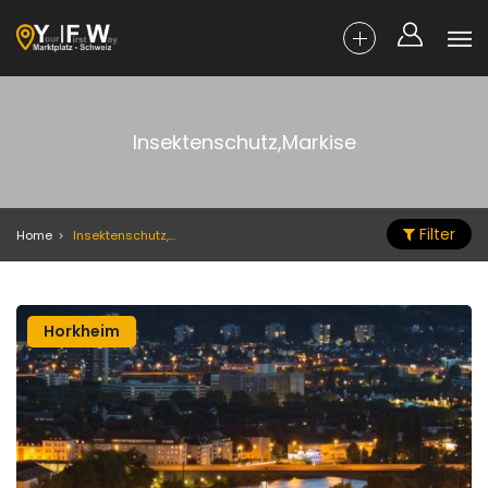
Insektenschutz,Markise
Filter
Home
Insektenschutz,Markise
Horkheim