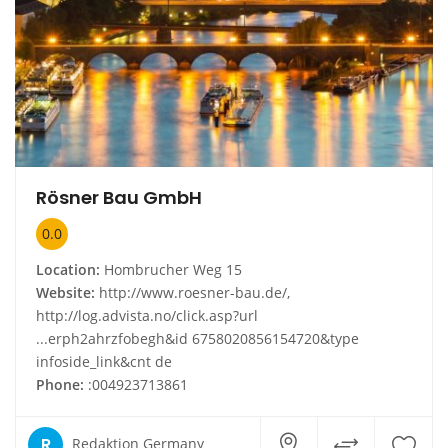
Rösner Bau GmbH
0.0
Location:
Hombrucher Weg 15
Website:
http://www.roesner-bau.de/,
http://log.advista.no/click.asp?url
...erph2ahrzfobegh&id 6758020856154720&type
infoside_link&cnt de
Phone:
:004923713861
R
Redaktion Germany