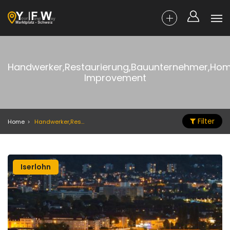
Handwerker,Restaurierung,Bauunternehmer,Ho
Improvement
Filter
Home
Handwerker,Restaurierung,Bauunternehmer,Home Improvement
Iserlohn