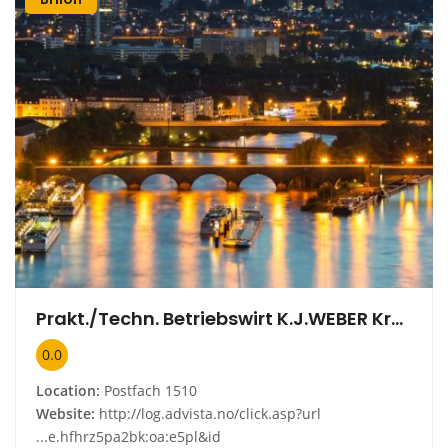
Prakt./Techn. Betriebswirt K.J.WEBER Kreditsachverständiger
0.0
Location:
Postfach 1510
Website:
http://log.advista.no/click.asp?url
...e.hfhrz5pa2bk:oa:e5pl&id