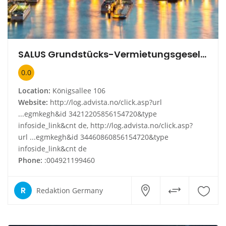
SALUS Grundstücks-Vermietungsgesellschaft mbH & Co. Objekt Leipzig KG
0.0
Location:
Königsallee 106
Website:
http://log.advista.no/click.asp?url
...egmkegh&id 34212205856154720&type
infoside_link&cnt de, http://log.advista.no/click.asp?
url ...egmkegh&id 34460860856154720&type
infoside_link&cnt de
Phone:
:004921199460
R
Redaktion Germany