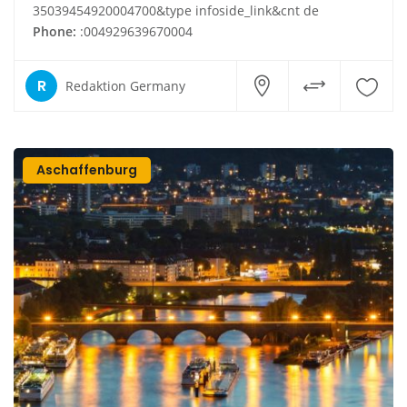
35039454920004700&type infoside_link&cnt de
Phone:
:004929639670004
R
Redaktion Germany
Aschaffenburg