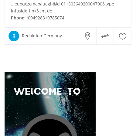
...euoqczcmaoauegh&id 01150364920004700&type
infoside_link&cnt de
Phone:
:004928319785074
R
Redaktion Germany