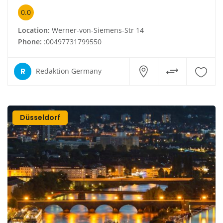
0.0
Location:
Werner-von-Siemens-Str 14
Phone:
:00497731799550
R
Redaktion Germany
Düsseldorf