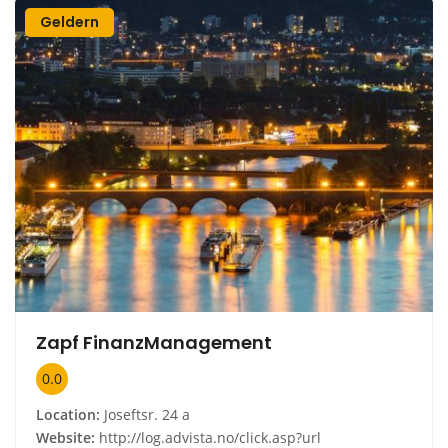
Geldern
Zapf FinanzManagement
0.0
Location:
Joseftsr. 24 a
Website:
http://log.advista.no/click.asp?url