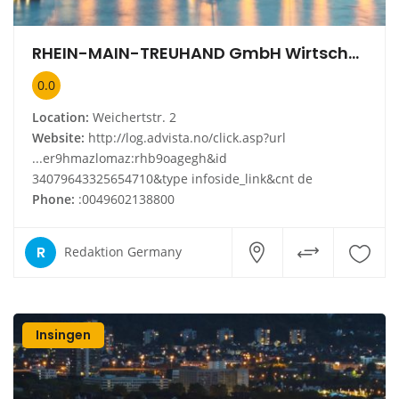
RHEIN-MAIN-TREUHAND GmbH Wirtschaftsprüfungsgesellschaft- Steuerberatungsgesellschaft
0.0
Location:
Weichertstr. 2
Website:
http://log.advista.no/click.asp?url
...er9hmazlomaz:rhb9oagegh&id
34079643325654710&type infoside_link&cnt de
Phone:
:0049602138800
R
Redaktion Germany
Insingen