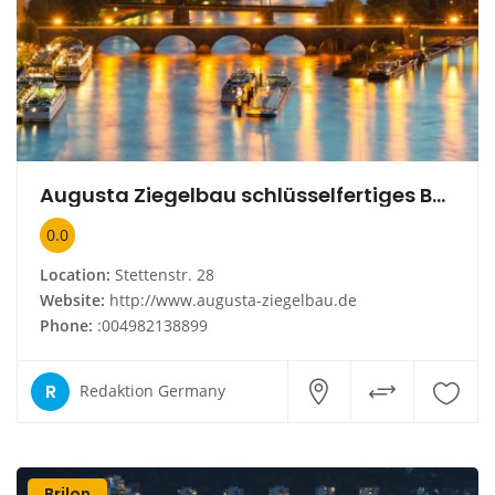
Augusta Ziegelbau schlüsselfertiges Bauen GmbH
0.0
Location:
Stettenstr. 28
Website:
http://www.augusta-ziegelbau.de
Phone:
:004982138899
R
Redaktion Germany
Brilon