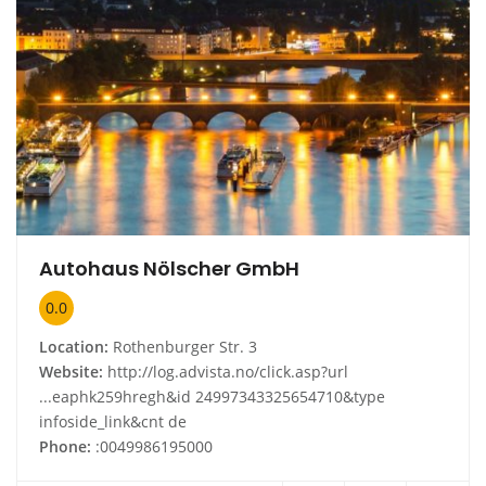
Autohaus Nölscher GmbH
0.0
Location:
Rothenburger Str. 3
Website:
http://log.advista.no/click.asp?url
...eaphk259hregh&id 24997343325654710&type
infoside_link&cnt de
Phone:
:0049986195000