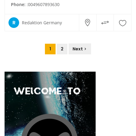
Phone:
:0049607893630
R
Redaktion Germany
1
2
Next