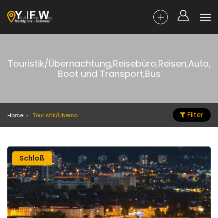
Touristik/Übernachtung,Reisebüro,Reisen,Auto,
Boot und Transport,Bus
Filter
Home
Touristik/Übernachtung,Reisebüro,Reisen,Auto, Boot und Transport,Bus
Schloß