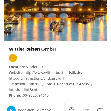
Wittler Reisen GmbH
0.0
Location:
Sender Str. 9
Website:
http://www.wittler-bustouristik.de,
http://log.advista.no/click.asp?url
...e.m::khrzrhm2haegh&id 16027220856154720&type
infoside_link&cnt de
Phone:
:0049520791610
R
Redaktion Germany