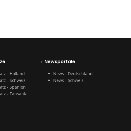
ze
Newsportale
atz - Holland
News - Deutschland
atz - Schweiz
News - Schweiz
atz - Spanien
atz - Tansania