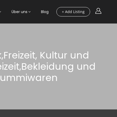
Über uns
Blog
+ Add Listing
Freizeit, Kultur und
izeit,Bekleidung und
Gummiwaren