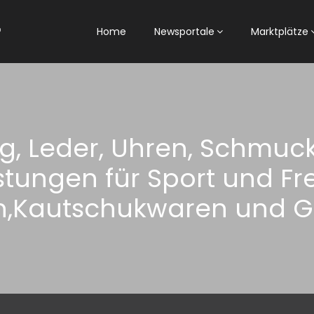
Home
Newsportale
Marktplätze
ng, Leder, Uhren, Schmuck,
tungen für Sport und Fre
n,Kautschukwaren und 