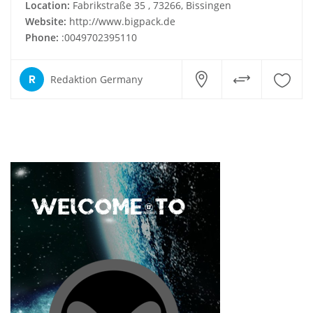
Location:
Fabrikstraße 35 , 73266, Bissingen
Website:
http://www.bigpack.de
Phone:
:0049702395110
R
Redaktion Germany