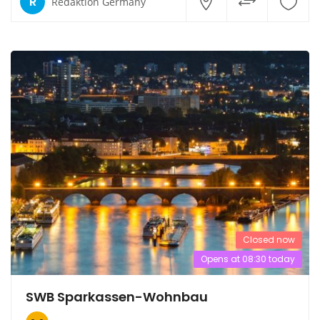
R
Redaktion Germany
Closed now
Opens at 08:30 today
SWB Sparkassen-Wohnbau