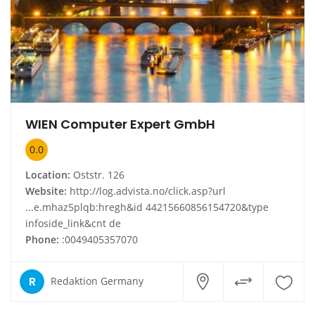
WIEN Computer Expert GmbH
0.0
Location:
Oststr. 126
Website:
http://log.advista.no/click.asp?url
...e.mhaz5plqb:hregh&id 44215660856154720&type
infoside_link&cnt de
Phone:
:0049405357070
R
Redaktion Germany