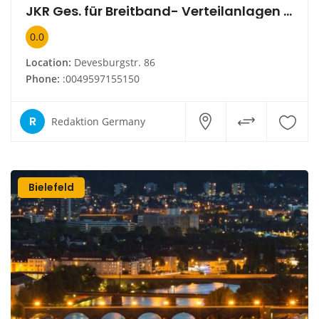
JKR Ges. für Breitband- Verteilanlagen u.Gemeinschafts
0.0
Location:
Devesburgstr. 86
Phone:
:0049597155150
R
Redaktion Germany
Bielefeld