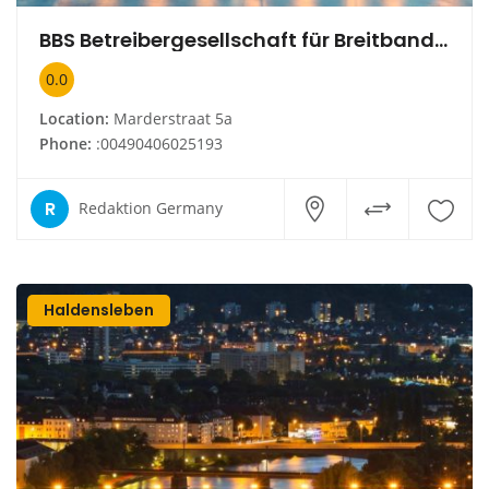
BBS Betreibergesellschaft für Breitbandanlagen und Signal-
0.0
Location:
Marderstraat 5a
Phone:
:00490406025193
R
Redaktion Germany
Haldensleben