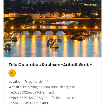
Tele Columbus Sachsen-Anhalt GmbH
0.0
Location:
Friedrichstr. 44
Website:
http://log.advista.no/click.asp?url
...e:5z2o592hazoa9ok:egh&id
5290915856154720&type infoside_link&cnt de
Phone:
:00493496459400