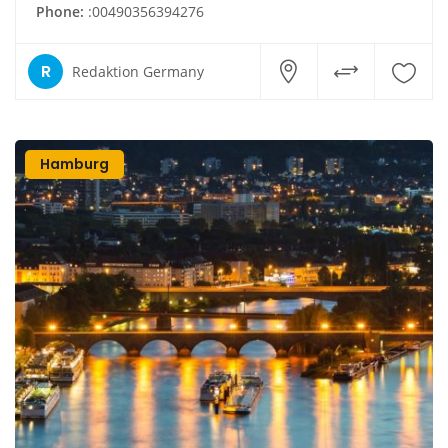
Phone:
:00490356394276
R
Redaktion Germany
Hamburg