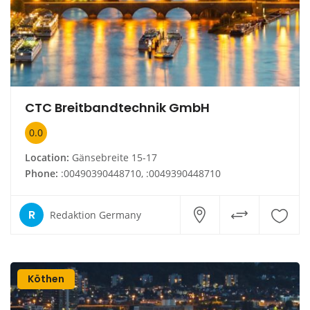
CTC Breitbandtechnik GmbH
0.0
Location:
Gänsebreite 15-17
Phone:
:00490390448710, :0049390448710
R
Redaktion Germany
Köthen