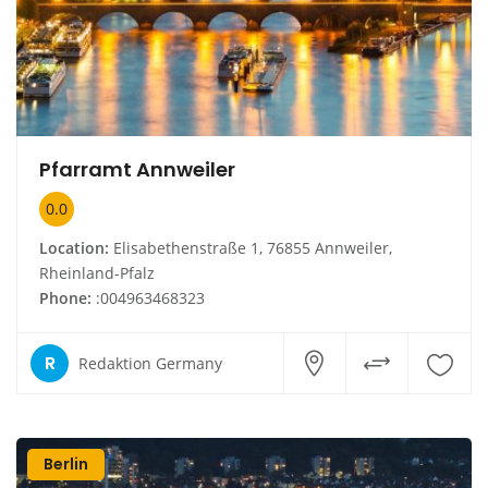
Pfarramt Annweiler
0.0
Location:
Elisabethenstraße 1, 76855 Annweiler,
Rheinland-Pfalz
Phone:
:004963468323
R
Redaktion Germany
Berlin