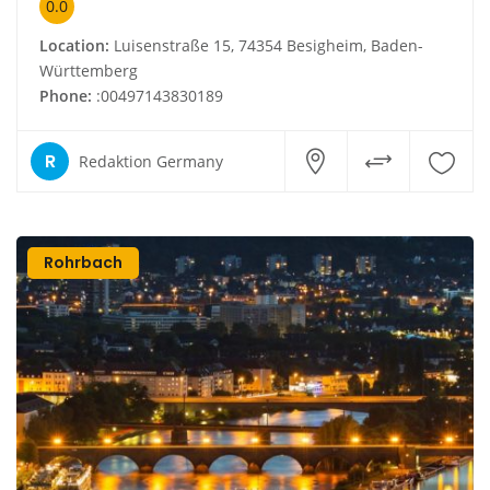
0.0
Location:
Luisenstraße 15, 74354 Besigheim, Baden-
Württemberg
Phone:
:00497143830189
R
Redaktion Germany
Rohrbach