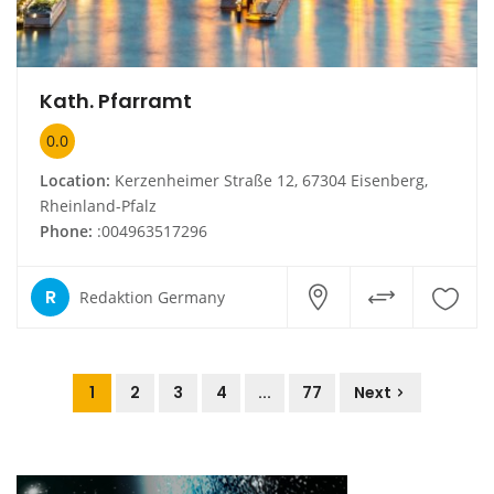
Kath. Pfarramt
0.0
Location:
Kerzenheimer Straße 12, 67304 Eisenberg,
Rheinland-Pfalz
Phone:
:004963517296
R
Redaktion Germany
1
2
3
4
...
77
Next