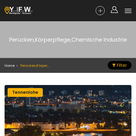
Perücken,Körperpflege,Chemische Industrie
Filter
Home
Perücken,Körperpflege,Chemische Industrie
Tennenlohe