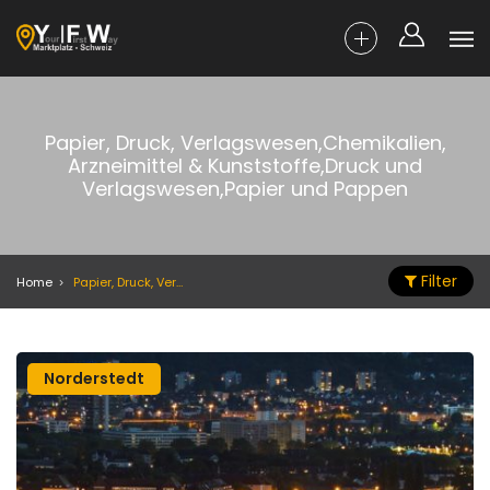
Papier, Druck, Verlagswesen,Chemikalien,
Arzneimittel & Kunststoffe,Druck und
Verlagswesen,Papier und Pappen
Filter
Home
Papier, Druck, Verlagswesen,Chemikalien, Arzneimittel & Kunststoffe,Druck und Verlagswesen,Papier und Pappen
Norderstedt