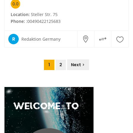
0.0
Location:
Steller Str. 75
Phone:
:00490422125683
R
Redaktion Germany
1
2
Next