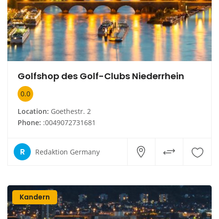
Golfshop des Golf-Clubs Niederrhein
0.0
Location:
Goethestr. 2
Phone:
:0049072731681
R
Redaktion Germany
Kandern