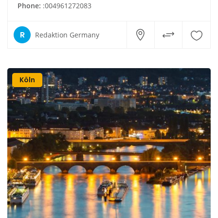
Phone:
:004961272083
R
Redaktion Germany
Köln