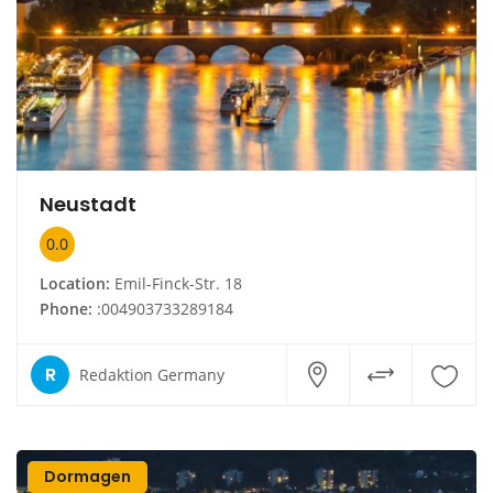
Neustadt
0.0
Location:
Emil-Finck-Str. 18
Phone:
:004903733289184
R
Redaktion Germany
Dormagen