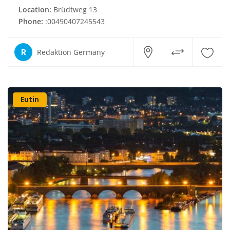
Location:
Brüdtweg 13
Phone:
:00490407245543
R
Redaktion Germany
Eutin