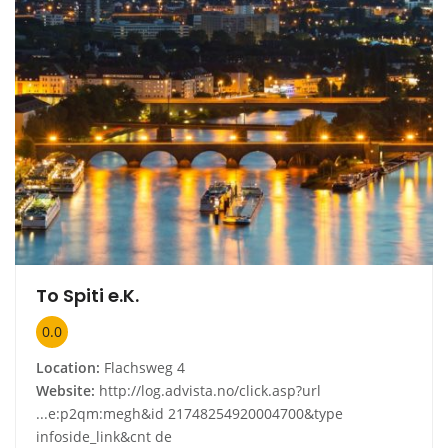
To Spiti e.K.
0.0
Location:
Flachsweg 4
Website:
http://log.advista.no/click.asp?url
...e:p2qm:megh&id 21748254920004700&type
infoside_link&cnt de