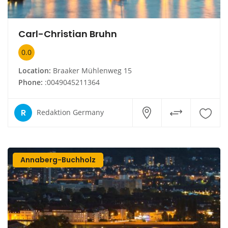
Carl-Christian Bruhn
0.0
Location:
Braaker Mühlenweg 15
Phone:
:0049045211364
R
Redaktion Germany
Annaberg-Buchholz