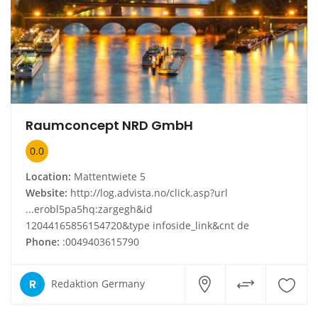
Raumconcept NRD GmbH
0.0
Location:
Mattentwiete 5
Website:
http://log.advista.no/click.asp?url
...erobl5pa5hq:zargegh&id
12044165856154720&type infoside_link&cnt de
Phone:
:0049403615790
R
Redaktion Germany