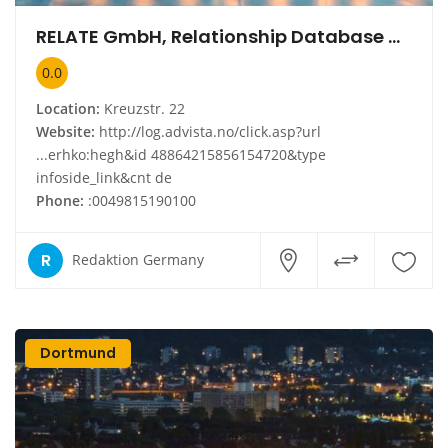
RELATE GmbH, Relationship Database Management
0.0
Location:
Kreuzstr. 22
Website:
http://log.advista.no/click.asp?url
...erhko:hegh&id 48864215856154720&type
infoside_link&cnt de
Phone:
:0049815190100
R
Redaktion Germany
Dortmund