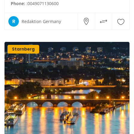
Phone:
:0049071130600
R
Redaktion Germany
Starnberg