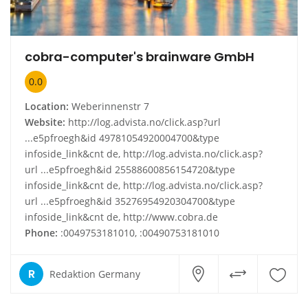
cobra-computer's brainware GmbH
0.0
Location:
Weberinnenstr 7
Website:
http://log.advista.no/click.asp?url
...e5pfroegh&id 49781054920004700&type
infoside_link&cnt de, http://log.advista.no/click.asp?
url ...e5pfroegh&id 25588600856154720&type
infoside_link&cnt de, http://log.advista.no/click.asp?
url ...e5pfroegh&id 35276954920304700&type
infoside_link&cnt de, http://www.cobra.de
Phone:
:0049753181010, :00490753181010
R
Redaktion Germany