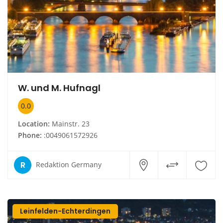
W. und M. Hufnagl
0.0
Location:
Mainstr. 23
Phone:
:0049061572926
R
Redaktion Germany
Leinfelden-Echterdingen