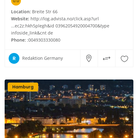
0.0
Location:
Breite Str 66
Website:
http://log.advista.no/click.asp?url
...ec2z:hkh5plegh&id 03962054920004700&type
infoside_link&cnt de
Phone:
:0049303330080
R
Redaktion Germany
Hamburg