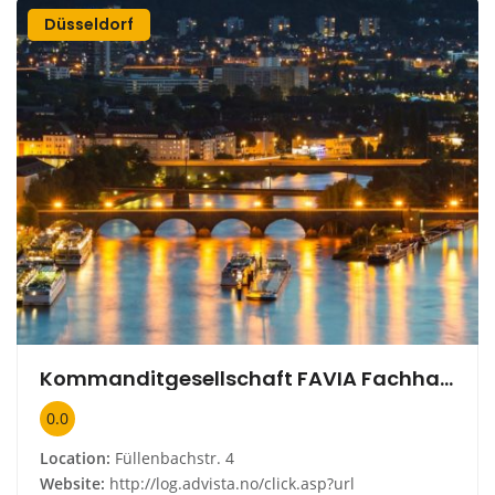
Düsseldorf
Kommanditgesellschaft FAVIA Fachhandel mit Büro- und Zeichenbedarf GmbH
0.0
Location:
Füllenbachstr. 4
Website:
http://log.advista.no/click.asp?url