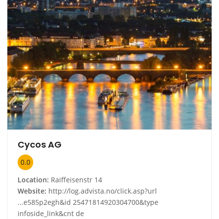
Cycos AG
0.0
Location:
Raiffeisenstr 14
Website:
http://log.advista.no/click.asp?url
...e585p2egh&id 25471814920304700&type
infoside_link&cnt de