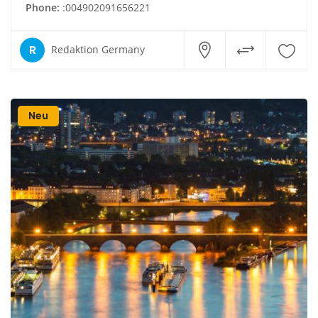
Phone:
:004902091656221
R
Redaktion Germany
Neu