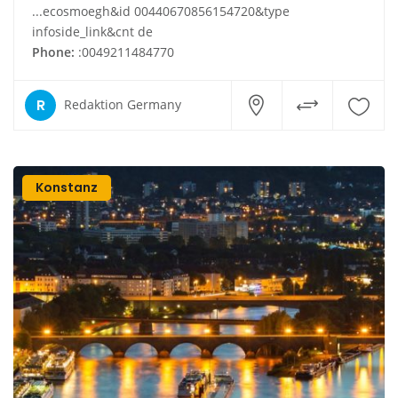
...ecosmoegh&id 00440670856154720&type
infoside_link&cnt de
Phone:
:0049211484770
R
Redaktion Germany
Konstanz