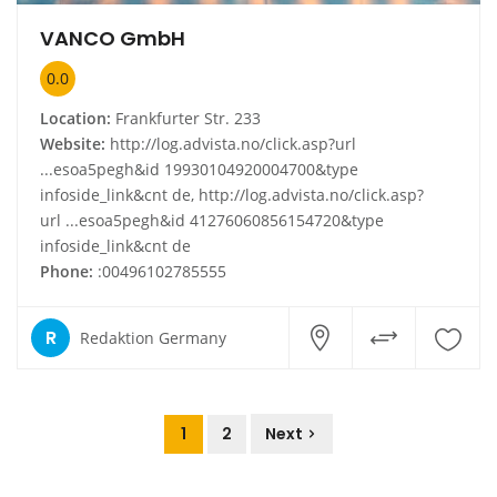
VANCO GmbH
0.0
Location:
Frankfurter Str. 233
Website:
http://log.advista.no/click.asp?url
...esoa5pegh&id 19930104920004700&type
infoside_link&cnt de, http://log.advista.no/click.asp?
url ...esoa5pegh&id 41276060856154720&type
infoside_link&cnt de
Phone:
:00496102785555
R
Redaktion Germany
1
2
Next