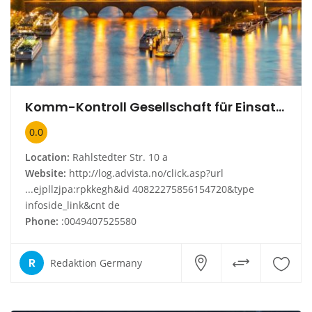
Komm-Kontroll Gesellschaft für Einsatz von Kommunikationseinrichtungen mbH
0.0
Location:
Rahlstedter Str. 10 a
Website:
http://log.advista.no/click.asp?url
...ejpllzjpa:rpkkegh&id 40822275856154720&type
infoside_link&cnt de
Phone:
:0049407525580
R
Redaktion Germany