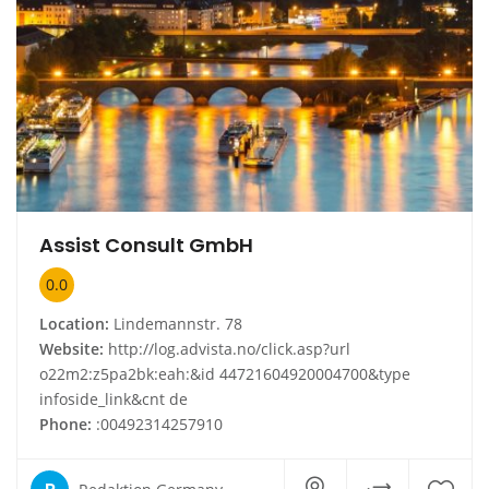
Assist Consult GmbH
0.0
Location:
Lindemannstr. 78
Website:
http://log.advista.no/click.asp?url
o22m2:z5pa2bk:eah:&id 44721604920004700&type
infoside_link&cnt de
Phone:
:00492314257910