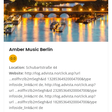
Amber Music Berlin
0.0
Location:
Schubartstraße 44
Website:
http://log.advista.no/click.asp?url
...eolfhrzlb2m5egh&id 13285364920004700&type
infoside_link&cnt de, http://log.advista.no/click.asp?
url ...eolfhrzlb2m5egh&id 23285364920004700&type
infoside_link&cnt de, http://log.advista.no/click.asp?
url ...eolfhrzlb2m5egh&id 18285364920004700&type
infoside_link&cnt de