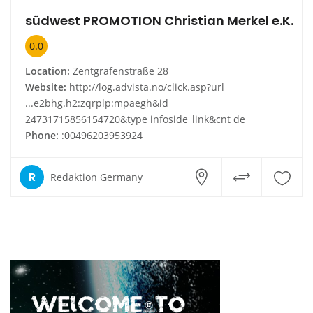
südwest PROMOTION Christian Merkel e.K.
0.0
Location:
Zentgrafenstraße 28
Website:
http://log.advista.no/click.asp?url
...e2bhg.h2:zqrplp:mpaegh&id
24731715856154720&type infoside_link&cnt de
Phone:
:00496203953924
R
Redaktion Germany