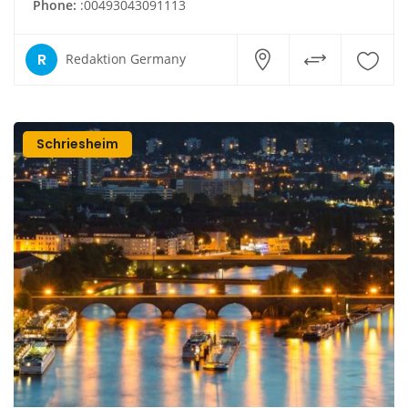
Phone:
:00493043091113
R
Redaktion Germany
Schriesheim