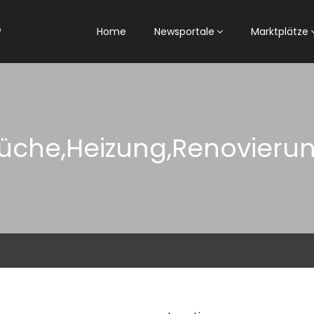
Home
Newsportale
Marktplätze
üche,Heizung,Renovieru