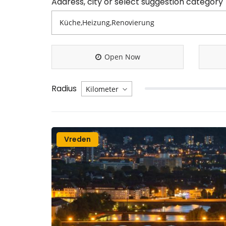
Address, city or select suggestion category
Open Now
Radius
Vreden