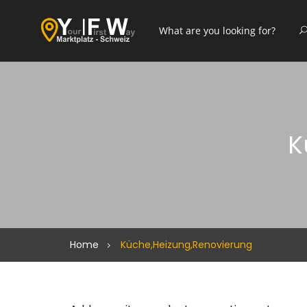
K
Home
Küche,Heizung,Renovierung