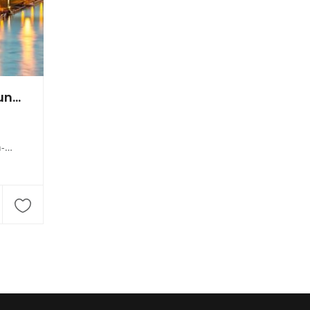
Karl-Heinz Walfort Fliesen-Plattierungs GmbH
en