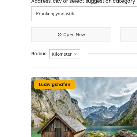
Address, city or select suggestion category
Open Now
Radius
Ludwigshafen