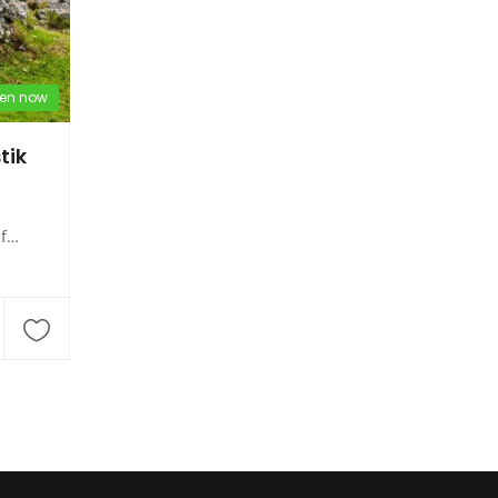
en now
tik
nd