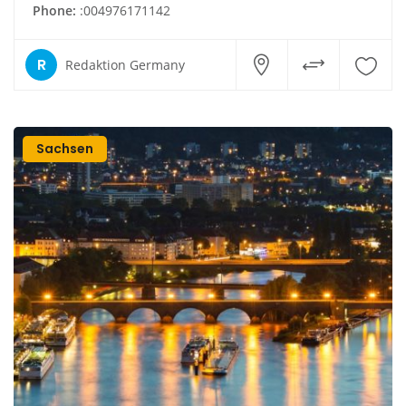
Phone:
:004976171142
R
Redaktion Germany
Sachsen