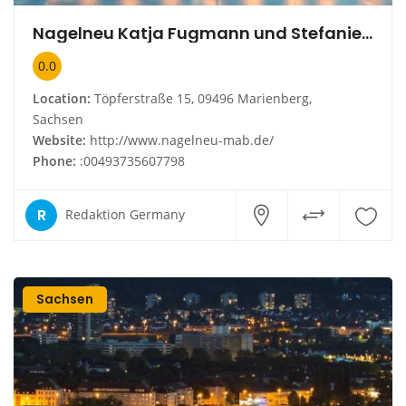
Nagelneu Katja Fugmann und Stefanie Meier
0.0
Location:
Töpferstraße 15, 09496 Marienberg,
Sachsen
Website:
http://www.nagelneu-mab.de/
Phone:
:00493735607798
R
Redaktion Germany
Sachsen