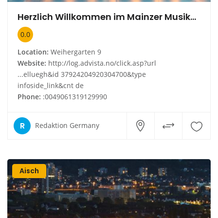
Herzlich Willkommen im Mainzer Musikalien-Zentrum
0.0
Location:
Weihergarten 9
Website:
http://log.advista.no/click.asp?url
...elluegh&id 37924204920304700&type
infoside_link&cnt de
Phone:
:0049061319129990
R
Redaktion Germany
Aisch