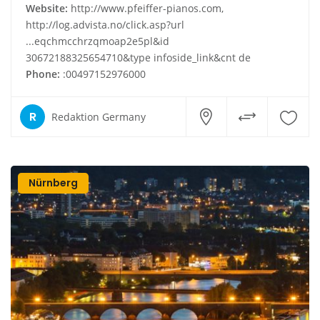
Website:
http://www.pfeiffer-pianos.com,
http://log.advista.no/click.asp?url
...eqchmcchrzqmoap2e5pl&id
30672188325654710&type infoside_link&cnt de
Phone:
:00497152976000
R
Redaktion Germany
Nürnberg