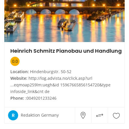
Heinrich Schmitz Pianobau und Handlung
0.0
Location:
Hindenburgstr. 50-52
Website:
http://log.advista.no/click.asp?url
...eqmoap259lm:uegh&id 15967665856154720&type
infoside_link&cnt de
Phone:
:0049201233246
R
Redaktion Germany