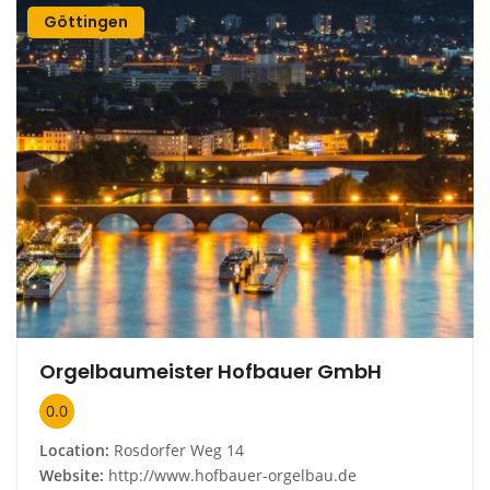
Göttingen
Orgelbaumeister Hofbauer GmbH
0.0
Location:
Rosdorfer Weg 14
Website:
http://www.hofbauer-orgelbau.de