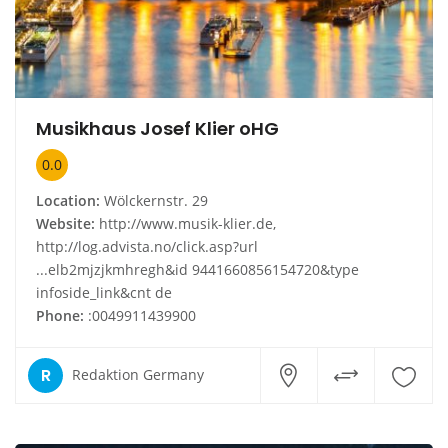
Musikhaus Josef Klier oHG
0.0
Location:
Wölckernstr. 29
Website:
http://www.musik-klier.de,
http://log.advista.no/click.asp?url
...elb2mjzjkmhregh&id 9441660856154720&type
infoside_link&cnt de
Phone:
:0049911439900
R
Redaktion Germany