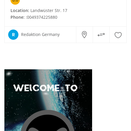
Location:
Landwüster Str. 17
Phone:
:0049374225880
R
Redaktion Germany