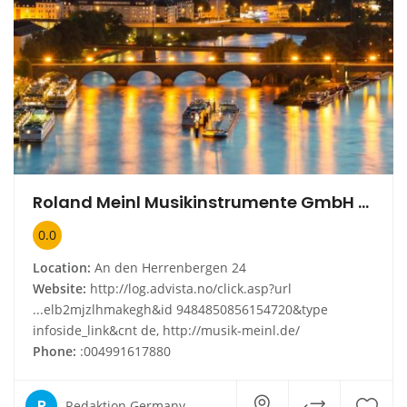
Roland Meinl Musikinstrumente GmbH & Co.
0.0
Location:
An den Herrenbergen 24
Website:
http://log.advista.no/click.asp?url
...elb2mjzlhmakegh&id 9484850856154720&type
infoside_link&cnt de, http://musik-meinl.de/
Phone:
:004991617880
R
Redaktion Germany