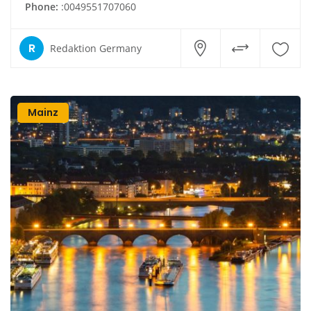
Phone:
:0049551707060
R
Redaktion Germany
Mainz