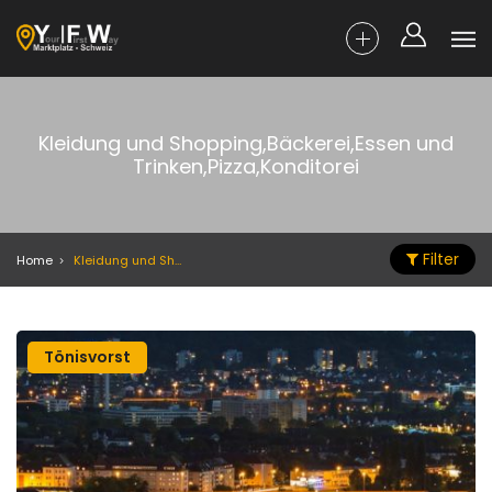
Kleidung und Shopping,Bäckerei,Essen und
Trinken,Pizza,Konditorei
Filter
Home
Kleidung und Shopping,Bäckerei,Essen und Trinken,Pizza,Konditorei
Tönisvorst