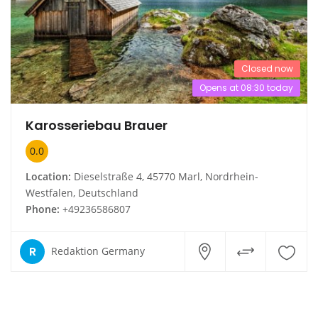
Closed now
Opens at 08:30 today
Karosseriebau Brauer
0.0
Location:
Dieselstraße 4, 45770 Marl, Nordrhein-
Westfalen, Deutschland
Phone:
+49236586807
R
Redaktion Germany