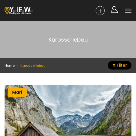
Karosseriebau
Filter
Home
Karosseriebau
Marl