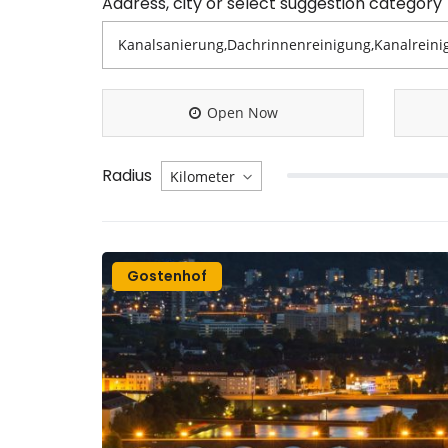
Address, city or select suggestion category
Open Now
Radius
Gostenhof