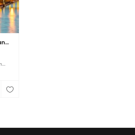
URR Universal Rohrreinigung und Kanalsanierung
f)