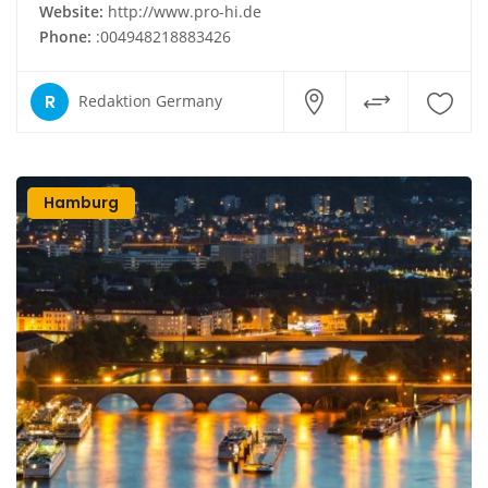
Website:
http://www.pro-hi.de
Phone:
:004948218883426
R
Redaktion Germany
Hamburg