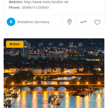
Website:
http://www.metz-kindler.de
Phone:
:00496151293641
R
Redaktion Germany
Brilon