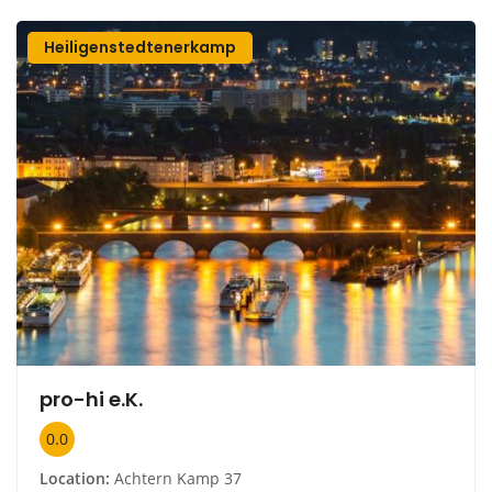
Heiligenstedtenerkamp
pro-hi e.K.
0.0
Location:
Achtern Kamp 37