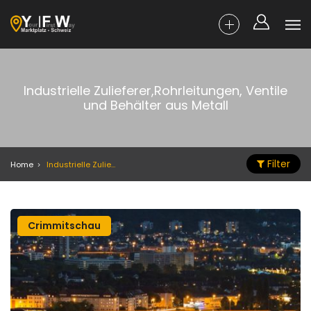
Industrielle Zulieferer,Rohrleitungen, Ventile
und Behälter aus Metall
Filter
Home
Industrielle Zulieferer,Rohrleitungen, Ventile und Behälter aus Metall
Crimmitschau