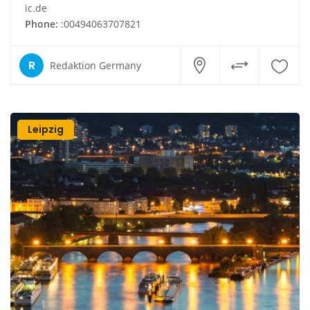
ic.de
Phone:
:00494063707821
R
Redaktion Germany
Leipzig