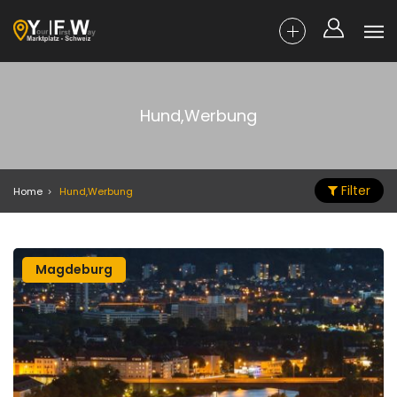
Hund,Werbung
Filter
Home
Hund,Werbung
Magdeburg