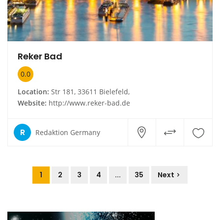
Reker Bad
0.0
Location:
Str 181, 33611 Bielefeld,
Website:
http://www.reker-bad.de
R
Redaktion Germany
1
2
3
4
...
35
Next