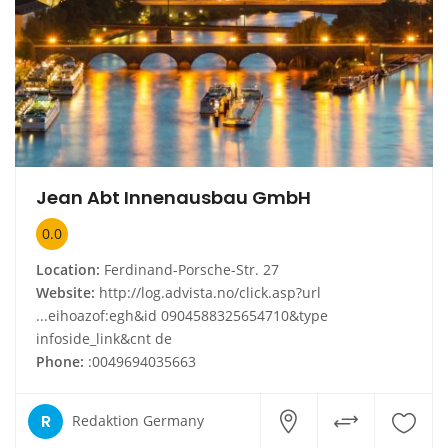
Jean Abt Innenausbau GmbH
0.0
Location:
Ferdinand-Porsche-Str. 27
Website:
http://log.advista.no/click.asp?url
...eihoazof:egh&id 0904588325654710&type
infoside_link&cnt de
Phone:
:0049694035663
R
Redaktion Germany