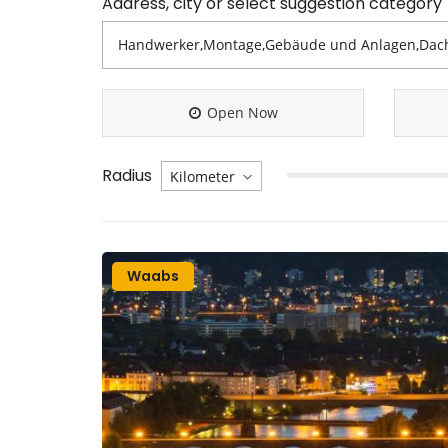
Address, city or select suggestion category
Open Now
Radius
Waabs