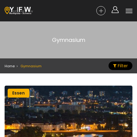
Gymnasium
Filter
Home
Gymnasium
Essen