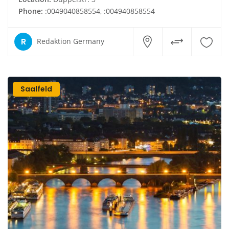
Phone:
:0049040858554, :004940858554
R
Redaktion Germany
Saalfeld