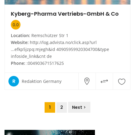
Kyberg-Pharma Vertriebs-GmbH & Co
0.0
Location:
Remschützer Str 1
Website:
http://log.advista.no/click.asp?url
...efkp5jzpq:mjegh&id 40905959920304700&type
infoside_link&cnt de
Phone:
:004903671517625
R
Redaktion Germany
1
2
Next