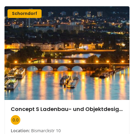
Schorndorf
Concept S Ladenbau- und Objektdesign GmbH
0.0
Location:
Bismarckstr 10