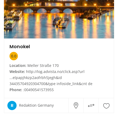
Monokel
0.0
Location:
Meller Straße 170
Website:
http://log.advista.no/click.asp?url
...elpapjhkzp2aofrbh5jegh&id
34435704920304700&type infoside_link&cnt de
Phone:
:00490541573955
R
Redaktion Germany