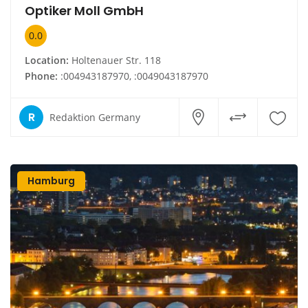
Optiker Moll GmbH
0.0
Location:
Holtenauer Str. 118
Phone:
:004943187970, :0049043187970
R
Redaktion Germany
Hamburg