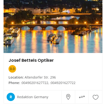
Josef Bettels Optiker
0.0
Location:
Altendorfer Str. 296
Phone:
:00490201627722, :0049201627722
R
Redaktion Germany