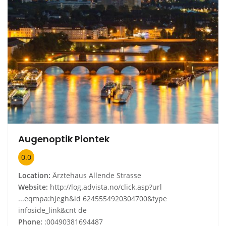
Augenoptik Piontek
0.0
Location:
Ärztehaus Allende Strasse
Website:
http://log.advista.no/click.asp?url
...eqmpa:hjegh&id 6245554920304700&type
infoside_link&cnt de
Phone:
:00490381694487