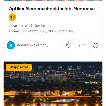
Optiker Riemenschneider Inh. Riemenschneider e. Kfm.
0.0
Location:
Wasbeker Str. 67
Phone:
:0049432113828, :00490432113828
R
Redaktion Germany
Wuppertal