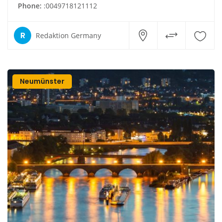
Phone:
:0049718121112
R
Redaktion Germany
Neumünster