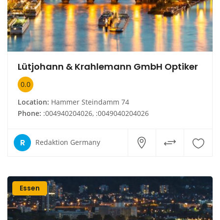
Lütjohann & Krahlemann GmbH Optiker
0.0
Location:
Hammer Steindamm 74
Phone:
:004940204026, :0049040204026
R
Redaktion Germany
Essen