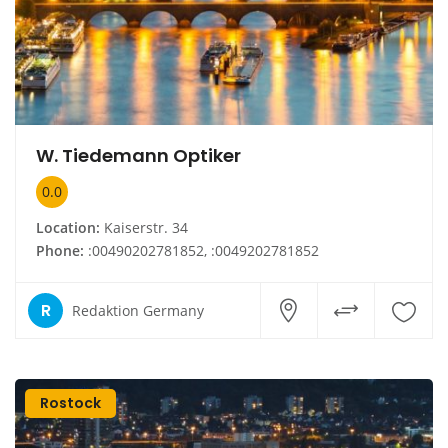
W. Tiedemann Optiker
0.0
Location:
Kaiserstr. 34
Phone:
:00490202781852, :0049202781852
R
Redaktion Germany
Rostock