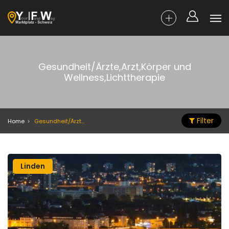
Gesundheit/Ärzte,Arzt,Körper und
Wellness,Lichttherapie
Filter
Home
Gesundheit/Ärzte,Arzt,Körper und Wellness,Lichttherapie
Linden