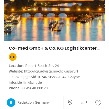
Co-med GmbH & Co. KG Logistikcenter für Arzt und Krankenhausbedarf
0.0
Location:
Robert-Bosch-Str. 24
Website:
http://log.advista.no/click.asp?url
...e5pzlhgegh&id 16746705856154720&type
infoside_link&cnt de
Phone:
:0049640390120
R
Redaktion Germany