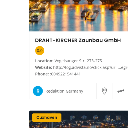
DRAHT-KIRCHER Zaunbau GmbH
0.0
Location:
Vogelsanger Str. 273-275
Website:
http://log.advista.no/click.asp?url ...egro9:zjmr59hregh&id 19998820856154720&type infoside_link&cnt
Phone:
:0049221541441
R
Redaktion Germany
Cuxhaven