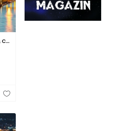
DSF Beteiligungsgesellschaft mbH & Co. Castor oHG