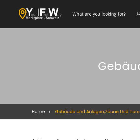
Gebäud
Home
Gebäude und Anlagen,Zäune Und Tore