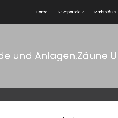
Home
Newsportale
Marktplätze
e und Anlagen,Zäune U