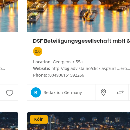
0.0
Location:
Georgenstr 55a
 de
Website:
http://log.advista.no/click.asp?url ...eromahrzjrob2he5pl&id 21784409920304700&type infoside_link&cnt de
Phone:
:004906151592266
R
Redaktion Germany
Köln