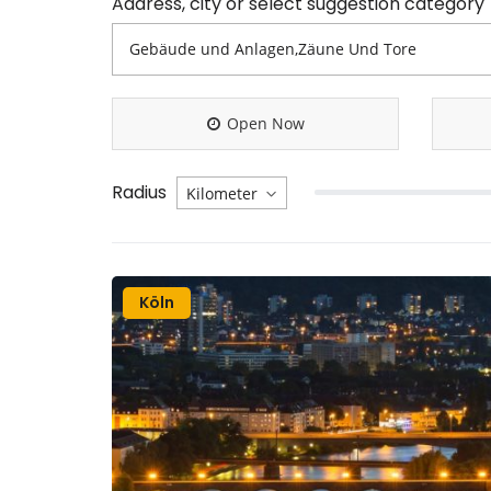
Address, city or select suggestion category
Open Now
Radius
Köln