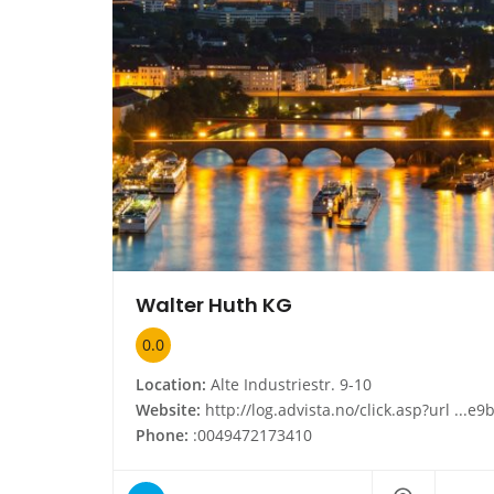
Walter Huth KG
0.0
Location:
Alte Industriestr. 9-10
Website:
http://log.advista.no/click.asp?url ...e9b:9z5btegh&id 12189588325654710&type infoside_link&cnt 
Phone:
:0049472173410