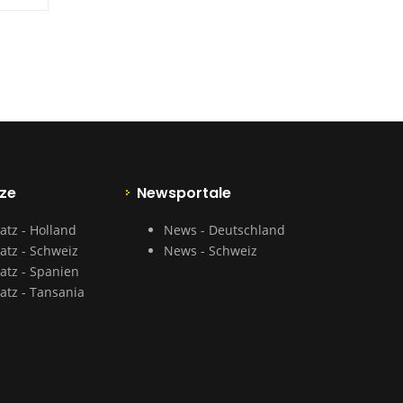
ze
Newsportale
atz - Holland
News - Deutschland
atz - Schweiz
News - Schweiz
atz - Spanien
atz - Tansania